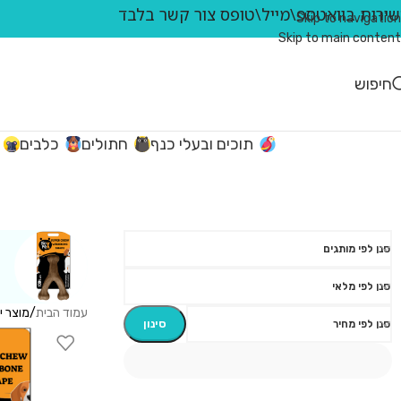
ירות בוואטספ\מייל\טופס צור קשר בלבד
Skip to navigation
Skip to main content
חיפוש
תוכים ובעלי כנף
חתולים
כלבים
סנן לפי מותגים
סנן לפי מלאי
עמוד הבית
/
מוצר י
סינון
סנן לפי מחיר