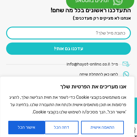
זמינים בווטסאפ
התעדכנו ראשונים בכל מה שחם!
אנחנו לא מציקים רק מעדכנים:)
עדכנו גם אותי!
מייל:
info@hayot-online.co.il
לחצו כאן להתחלת שיחה
אנו מעריכים את הפרטיות שלך
אנו משתמשים בקובצי Cookie כדי לשפר את חווית הגלישה שלך, להציג
פרסומות או תוכן מותאמים אישית ולנתח את התעבורה שלנו. בלחיצה על
© כל הזכויות שמורות
'אישור הכל', הנך מסכים/ה לשימוש שלנו בקובצי Cookie.
עיצוב ובניית אתר : ALPHANETX
התאמה אישית
דחה הכל
אישור הכל
חנות
וצרים שאהבתי
סל קניות
החשבון שלי