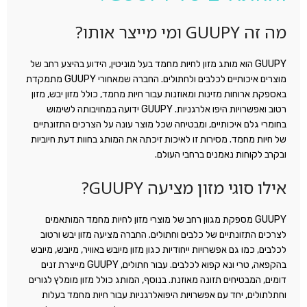
מה זה GUUPY ומי מייצר אותו?
GUUPY הוא מותג מזון לחיות מחמד בעל מוניטין, הידוע בהיצע רחב של
מוצרים איכותיים לכלבים ולחתולים. החברה שמאחורי GUUPY מתמקדת
באספקת ארוחות מזינות ומאוזנות עבור חיות מחמד, כולל מזון יבש, מזון
רטוב ואפשרויות היפו אלרגניות. GUUPY ידועה במחויבותה לשימוש
בחומרי גלם איכותיים, ומבטיחה שכל מוצר עונה על הצרכים התזונתיים
של חיות מחמד. מסירות זו לאיכות זיכתה את המותג בחוות דעת חיוביות
ובקרב לקוחות נאמנים ברחבי העולם.
אילו סוגי מזון מציעה GUUPY?
GUUPY מספקת מגוון רחב של מוצרי מזון לחיות מחמד המותאמים
לצרכים התזונתיים של כלבים וחתולים. החברה מציעה מזון יבש ורטוב
לכלבים, כמו גם אפשרויות ייחודיות כגון מזון מיובש באוויר, מיובש, מיובש
בהקפאה, טרי ונא קפוא לכלבים. עבור חתולים, GUUPY מייצרת זנים
דומים, המבטיחים תזונה מאוזנת. בנוסף, המותג כולל מזון מומלץ לגורים
וחתלתולים, יחד עם אפשרויות היפואלרגניות עבור חיות מחמד בעלות