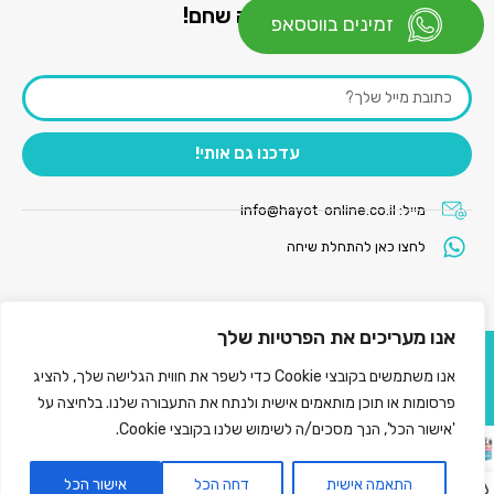
התעדכנו ראשונים בכל מה שחם!
זמינים בווטסאפ
אנחנו לא מציקים רק מעדכנים:)
עדכנו גם אותי!
מייל:
info@hayot-online.co.il
לחצו כאן להתחלת שיחה
אנו מעריכים את הפרטיות שלך
© כל הזכויות שמורות
אנו משתמשים בקובצי Cookie כדי לשפר את חווית הגלישה שלך, להציג
עיצוב ובניית אתר : ALPHANETX
פרסומות או תוכן מותאמים אישית ולנתח את התעבורה שלנו. בלחיצה על
'אישור הכל', הנך מסכים/ה לשימוש שלנו בקובצי Cookie.
מבצע מגש שימורים
המלאי
83.00
₪
אזל
איכותיים
התאמה אישית
דחה הכל
אישור הכל