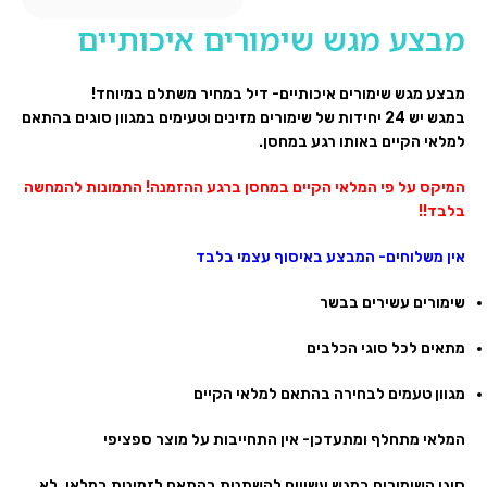
מבצע מגש שימורים איכותיים
מבצע מגש שימורים איכותיים- דיל במחיר משתלם במיוחד!
במגש יש 24 יחידות של שימורים מזינים וטעימים במגוון סוגים בהתאם
למלאי הקיים באותו רגע במחסן.
המיקס על פי המלאי הקיים במחסן ברגע ההזמנה! התמונות להמחשה
בלבד!!
אין משלוחים- המבצע באיסוף עצמי בלבד
שימורים עשירים בבשר
מתאים לכל סוגי הכלבים
מגוון טעמים לבחירה בהתאם למלאי הקיים
המלאי מתחלף ומתעדכן- אין התחייבות על מוצר ספציפי
סוגי השימורים במגש עשויים להשתנות בהתאם לזמינות במלאי. לא